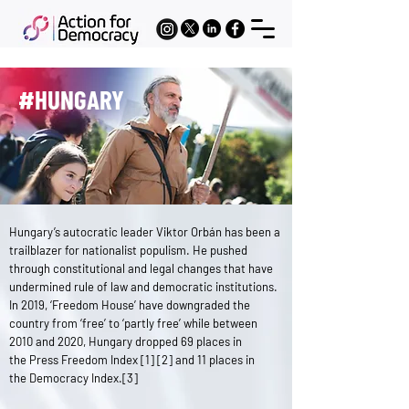
#HUNGARY
Hungary’s autocratic leader Viktor Orbán has been a
trailblazer for nationalist populism. He pushed
through constitutional and legal changes that have
undermined rule of law and democratic institutions.
In 2019, ‘Freedom House’ have downgraded the
country from ‘free’ to ‘partly free’ while between
2010 and 2020, Hungary dropped 69 places in
the
Press Freedom Index
[1] [2] and 11 places in
the
Democracy Index
.[3]