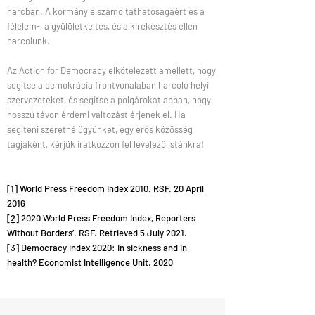
harcban. A kormány elszámoltathatóságáért és a
félelem-, a gyűlöletkeltés, és a kirekesztés ellen
harcolunk.
Az Action for Democracy elkötelezett amellett, hogy
segítse a demokrácia frontvonalában harcoló helyi
szervezeteket, és segítse a polgárokat abban, hogy
hosszú távon érdemi változást érjenek el. Ha
segíteni szeretné ügyünket, egy erős közösség
tagjaként, kérjük iratkozzon fel levelezőlistánkra!
[1]
World Press Freedom Index 2010. RSF. 20 April
2016
[2]
2020 World Press Freedom Index, Reporters
Without Borders’. RSF. Retrieved 5 July 2021.
[3]
Democracy index 2020: In sickness and in
health? Economist Intelligence Unit. 2020